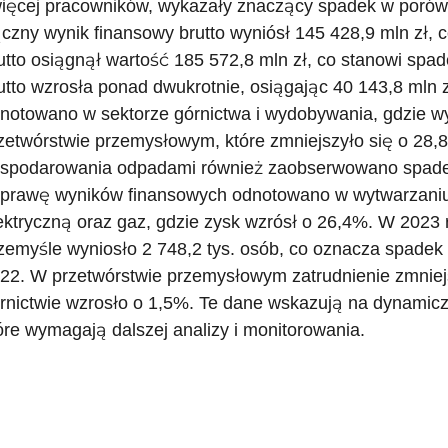
więcej pracowników, wykazały znaczący spadek w porów
czny wynik finansowy brutto wyniósł 145 428,9 mln zł,
utto osiągnął wartość 185 572,8 mln zł, co stanowi spa
utto wzrosła ponad dwukrotnie, osiągając 40 143,8 mln 
notowano w sektorze górnictwa i wydobywania, gdzie wy
zetwórstwie przemysłowym, które zmniejszyło się o 28,
spodarowania odpadami również zaobserwowano spadek 
prawę wyników finansowych odnotowano w wytwarzaniu 
ektryczną oraz gaz, gdzie zysk wzrósł o 26,4%. W 2023 
zemyśle wyniosło 2 748,2 tys. osób, co oznacza spadek
22. W przetwórstwie przemysłowym zatrudnienie zmniej
rnictwie wzrosło o 1,5%. Te dane wskazują na dynamic
óre wymagają dalszej analizy i monitorowania.