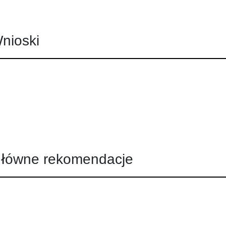
nioski
łówne rekomendacje