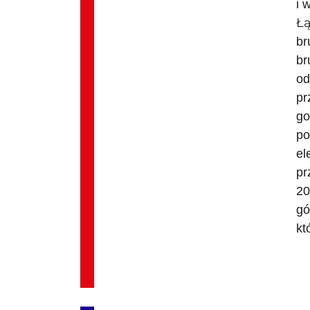
i 
Łą
br
br
od
pr
go
po
el
pr
20
gó
kt