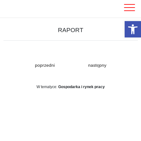
Skip
to
content
Otwórz 
RAPORT
poprzedni
następny
W tematyce:
Gospodarka i rynek pracy