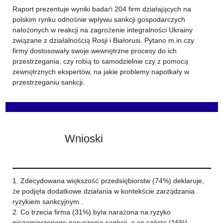
Raport prezentuje wyniki badań 204 firm działających na
polskim rynku odnośnie wpływu sankcji gospodarczych
nałożonych w reakcji na zagrożenie integralności Ukrainy
związane z działalnością Rosji i Białorusi. Pytano m.in.czy
firmy dostosowały swoje wewnętrzne procesy do ich
przestrzegania, czy robią to samodzielnie czy z pomocą
zewnętrznych ekspertów, na jakie problemy napotkały w
przestrzeganiu sankcji.
Wnioski
1. Zdecydowana większość przedsiębiorstw (74%) deklaruje,
że podjęła dodatkowe działania w kontekście zarządzania
ryzykiem sankcyjnym .
2. Co trzecia firma (31%) była narażona na ryzyko
niezamierzonego naruszenia sankcji, a co szósta (16%)