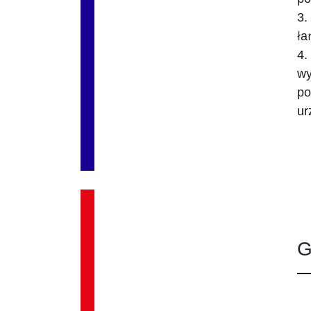
3.
ła
4.
wy
po
ur
G