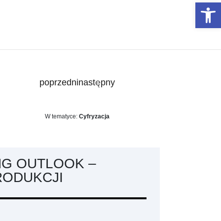
Otwórz 
poprzedni
następny
W tematyce:
Cyfryzacja
NG OUTLOOK –
RODUKCJI