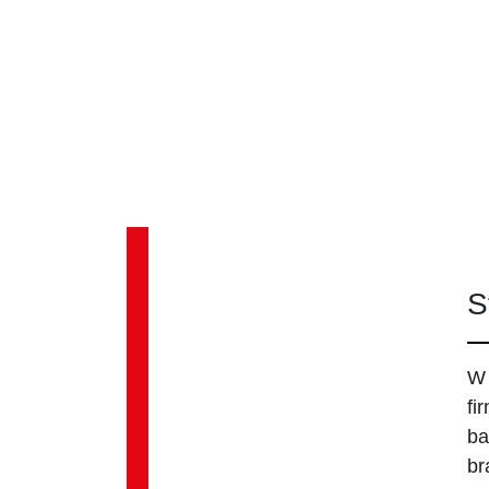
S
W 
fi
ba
br