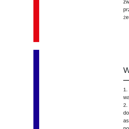
zw
pr
że
W
1.
w
2.
do
as
po