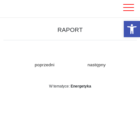
Skip
to
content
Otwórz 
RAPORT
poprzedni
następny
W tematyce:
Energetyka