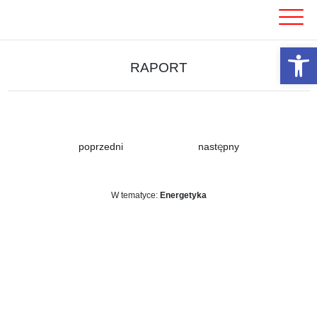
Skip
to
content
Otwórz 
RAPORT
poprzedni
następny
W tematyce:
Energetyka