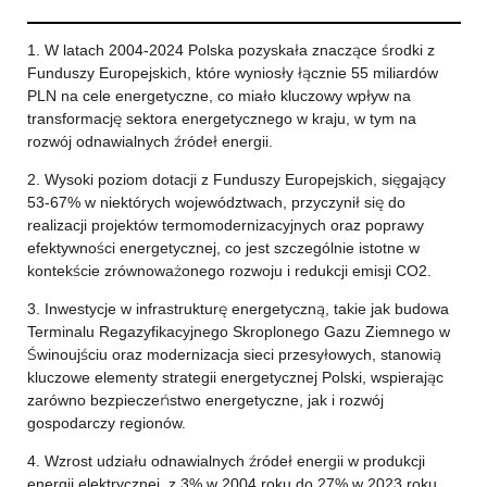
1. W latach 2004-2024 Polska pozyskała znaczące środki z
Funduszy Europejskich, które wyniosły łącznie 55 miliardów
PLN na cele energetyczne, co miało kluczowy wpływ na
transformację sektora energetycznego w kraju, w tym na
rozwój odnawialnych źródeł energii.
2. Wysoki poziom dotacji z Funduszy Europejskich, sięgający
53-67% w niektórych województwach, przyczynił się do
realizacji projektów termomodernizacyjnych oraz poprawy
efektywności energetycznej, co jest szczególnie istotne w
kontekście zrównoważonego rozwoju i redukcji emisji CO2.
3. Inwestycje w infrastrukturę energetyczną, takie jak budowa
Terminalu Regazyfikacyjnego Skroplonego Gazu Ziemnego w
Świnoujściu oraz modernizacja sieci przesyłowych, stanowią
kluczowe elementy strategii energetycznej Polski, wspierając
zarówno bezpieczeństwo energetyczne, jak i rozwój
gospodarczy regionów.
4. Wzrost udziału odnawialnych źródeł energii w produkcji
energii elektrycznej, z 3% w 2004 roku do 27% w 2023 roku,