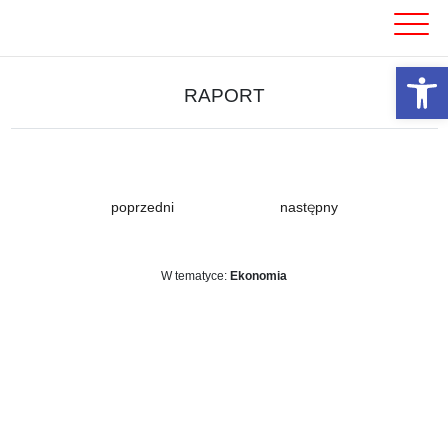
Skip
to
content
Otwórz 
RAPORT
poprzedni
następny
W tematyce:
Ekonomia