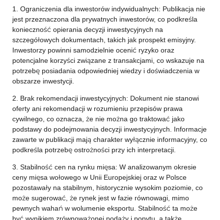
1. Ograniczenia dla inwestorów indywidualnych: Publikacja nie
jest przeznaczona dla prywatnych inwestorów, co podkreśla
konieczność opierania decyzji inwestycyjnych na
szczegółowych dokumentach, takich jak prospekt emisyjny.
Inwestorzy powinni samodzielnie ocenić ryzyko oraz
potencjalne korzyści związane z transakcjami, co wskazuje na
potrzebę posiadania odpowiedniej wiedzy i doświadczenia w
obszarze inwestycji.
2. Brak rekomendacji inwestycyjnych: Dokument nie stanowi
oferty ani rekomendacji w rozumieniu przepisów prawa
cywilnego, co oznacza, że nie można go traktować jako
podstawy do podejmowania decyzji inwestycyjnych. Informacje
zawarte w publikacji mają charakter wyłącznie informacyjny, co
podkreśla potrzebę ostrożności przy ich interpretacji.
3. Stabilność cen na rynku mięsa: W analizowanym okresie
ceny mięsa wołowego w Unii Europejskiej oraz w Polsce
pozostawały na stabilnym, historycznie wysokim poziomie, co
może sugerować, że rynek jest w fazie równowagi, mimo
pewnych wahań w wolumenie eksportu. Stabilność ta może
być wynikiem zrównoważonej podaży i popytu, a także