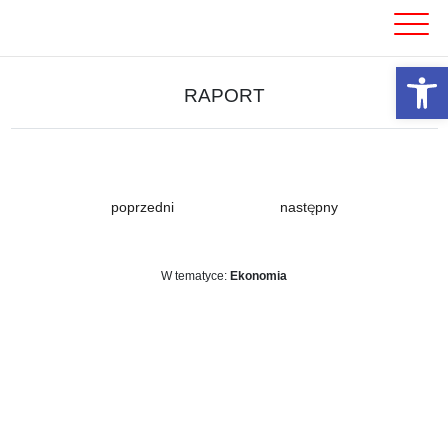
Skip
to
content
Otwórz 
RAPORT
poprzedni
następny
W tematyce:
Ekonomia