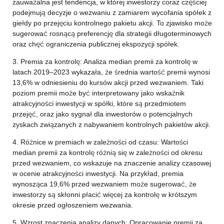
zauważalna jest tendencja, w której inwestorzy coraz częściej
podejmują decyzje o wezwaniu z zamiarem wycofania spółek z
giełdy po przejęciu kontrolnego pakietu akcji. To zjawisko może
sugerować rosnącą preferencję dla strategii długoterminowych
oraz chęć ograniczenia publicznej ekspozycji spółek.
3. Premia za kontrolę: Analiza median premii za kontrolę w
latach 2019–2023 wykazała, że średnia wartość premii wynosi
13,6% w odniesieniu do kursów akcji przed wezwaniem. Taki
poziom premii może być interpretowany jako wskaźnik
atrakcyjności inwestycji w spółki, które są przedmiotem
przejęć, oraz jako sygnał dla inwestorów o potencjalnych
zyskach związanych z nabywaniem kontrolnych pakietów akcji.
4. Różnice w premiach w zależności od czasu: Wartości
median premii za kontrolę różnią się w zależności od okresu
przed wezwaniem, co wskazuje na znaczenie analizy czasowej
w ocenie atrakcyjności inwestycji. Na przykład, premia
wynosząca 19,6% przed wezwaniem może sugerować, że
inwestorzy są skłonni płacić więcej za kontrolę w krótszym
okresie przed ogłoszeniem wezwania.
5. Wzrost znaczenia analizy danych: Opracowanie premii za