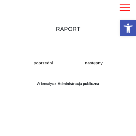
Skip
to
content
Otwórz 
RAPORT
poprzedni
następny
W tematyce:
Administracja publiczna