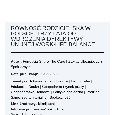
RÓWNOŚĆ RODZICIELSKA W
POLSCE. TRZY LATA OD
WDROŻENIA DYREKTYWY
UNIJNEJ WORK-LIFE BALANCE
Autor:
Fundacja Share The Care
|
Zakład Ubezpieczeń
Społecznych
Data publikacji:
26/03/2026
Tematyka:
Administracja publiczna
|
Demografia
|
Edukacja i Nauka
|
Gospodarka i rynek pracy
|
Gospodarstwa Domowe
|
Polityka społeczna
|
Rodzina
|
Samorząd terytorialny
|
Społeczność
Link źródłowy:
kliknij tutaj
Informacja prasowa:
kliknij tutaj
Skopiuj link do raportu