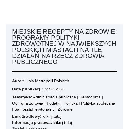
MIEJSKIE RECEPTY NA ZDROWIE:
PROGRAMY POLITYKI
ZDROWOTNEJ W NAJWIĘKSZYCH
POLSKICH MIASTACH NA TLE
DZIAŁAŃ NA RZECZ ZDROWIA
PUBLICZNEGO
Autor:
Unia Metropolii Polskich
Data publikacji:
24/03/2026
Tematyka:
Administracja publiczna
|
Demografia
|
Ochrona zdrowia
|
Podatki
|
Polityka
|
Polityka społeczna
|
Samorząd terytorialny
|
Zdrowie
Link źródłowy:
kliknij tutaj
Informacja prasowa:
kliknij tutaj
Skopiuj link do raportu