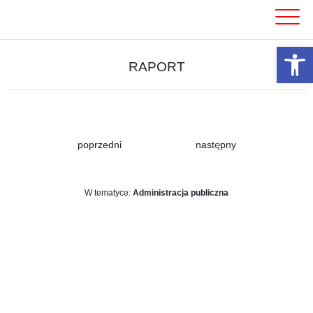
Skip
to
content
Otwórz 
RAPORT
poprzedni
następny
W tematyce:
Administracja publiczna