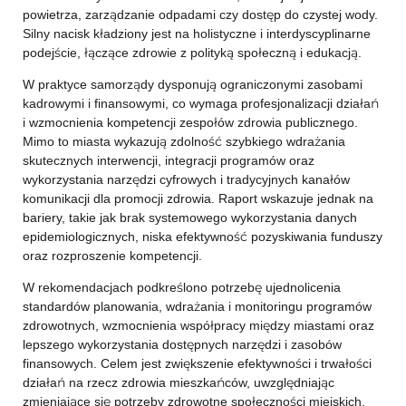
powietrza, zarządzanie odpadami czy dostęp do czystej wody.
Silny nacisk kładziony jest na holistyczne i interdyscyplinarne
podejście, łączące zdrowie z polityką społeczną i edukacją.
W praktyce samorządy dysponują ograniczonymi zasobami
kadrowymi i finansowymi, co wymaga profesjonalizacji działań
i wzmocnienia kompetencji zespołów zdrowia publicznego.
Mimo to miasta wykazują zdolność szybkiego wdrażania
skutecznych interwencji, integracji programów oraz
wykorzystania narzędzi cyfrowych i tradycyjnych kanałów
komunikacji dla promocji zdrowia. Raport wskazuje jednak na
bariery, takie jak brak systemowego wykorzystania danych
epidemiologicznych, niska efektywność pozyskiwania funduszy
oraz rozproszenie kompetencji.
W rekomendacjach podkreślono potrzebę ujednolicenia
standardów planowania, wdrażania i monitoringu programów
zdrowotnych, wzmocnienia współpracy między miastami oraz
lepszego wykorzystania dostępnych narzędzi i zasobów
finansowych. Celem jest zwiększenie efektywności i trwałości
działań na rzecz zdrowia mieszkańców, uwzględniając
zmieniające się potrzeby zdrowotne społeczności miejskich.