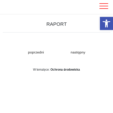
Skip
to
content
Otwórz 
RAPORT
poprzedni
następny
W tematyce:
Ochrona środowiska