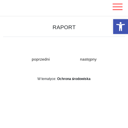
Skip
to
content
Otwórz 
RAPORT
poprzedni
następny
W tematyce:
Ochrona środowiska