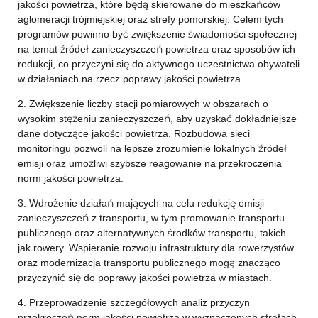
jakości powietrza, które będą skierowane do mieszkańców
aglomeracji trójmiejskiej oraz strefy pomorskiej. Celem tych
programów powinno być zwiększenie świadomości społecznej
na temat źródeł zanieczyszczeń powietrza oraz sposobów ich
redukcji, co przyczyni się do aktywnego uczestnictwa obywateli
w działaniach na rzecz poprawy jakości powietrza.
2. Zwiększenie liczby stacji pomiarowych w obszarach o
wysokim stężeniu zanieczyszczeń, aby uzyskać dokładniejsze
dane dotyczące jakości powietrza. Rozbudowa sieci
monitoringu pozwoli na lepsze zrozumienie lokalnych źródeł
emisji oraz umożliwi szybsze reagowanie na przekroczenia
norm jakości powietrza.
3. Wdrożenie działań mających na celu redukcję emisji
zanieczyszczeń z transportu, w tym promowanie transportu
publicznego oraz alternatywnych środków transportu, takich
jak rowery. Wspieranie rozwoju infrastruktury dla rowerzystów
oraz modernizacja transportu publicznego mogą znacząco
przyczynić się do poprawy jakości powietrza w miastach.
4. Przeprowadzenie szczegółowych analiz przyczyn
przekroczeń norm jakości powietrza w wyznaczonych strefach,