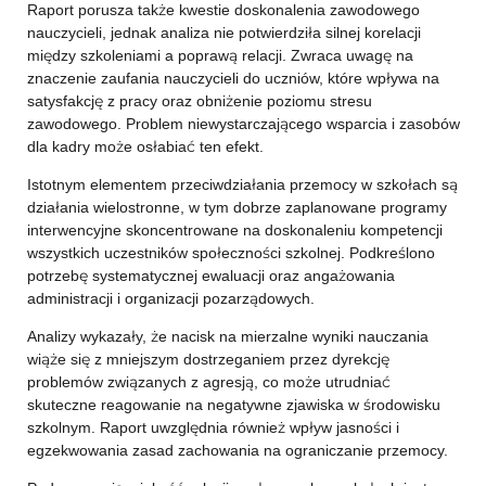
Raport porusza także kwestie doskonalenia zawodowego
nauczycieli, jednak analiza nie potwierdziła silnej korelacji
między szkoleniami a poprawą relacji. Zwraca uwagę na
znaczenie zaufania nauczycieli do uczniów, które wpływa na
satysfakcję z pracy oraz obniżenie poziomu stresu
zawodowego. Problem niewystarczającego wsparcia i zasobów
dla kadry może osłabiać ten efekt.
Istotnym elementem przeciwdziałania przemocy w szkołach są
działania wielostronne, w tym dobrze zaplanowane programy
interwencyjne skoncentrowane na doskonaleniu kompetencji
wszystkich uczestników społeczności szkolnej. Podkreślono
potrzebę systematycznej ewaluacji oraz angażowania
administracji i organizacji pozarządowych.
Analizy wykazały, że nacisk na mierzalne wyniki nauczania
wiąże się z mniejszym dostrzeganiem przez dyrekcję
problemów związanych z agresją, co może utrudniać
skuteczne reagowanie na negatywne zjawiska w środowisku
szkolnym. Raport uwzględnia również wpływ jasności i
egzekwowania zasad zachowania na ograniczanie przemocy.