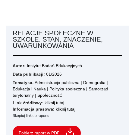
RELACJE SPOŁECZNE W
SZKOLE. STAN, ZNACZENIE,
UWARUNKOWANIA
Autor:
Instytut Badań Edukacyjnych
Data publikacji:
01/2026
Tematyka:
Administracja publiczna
|
Demografia
|
Edukacja i Nauka
|
Polityka społeczna
|
Samorząd
terytorialny
|
Społeczność
Link źródłowy:
kliknij tutaj
Informacja prasowa:
kliknij tutaj
Skopiuj link do raportu
Pobierz raport w PDF