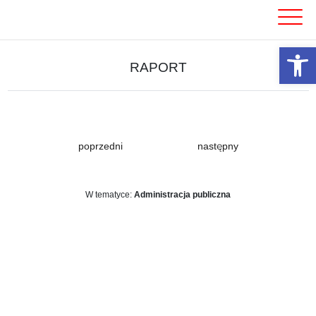
Skip
to
content
Otwórz 
RAPORT
poprzedni
następny
W tematyce:
Administracja publiczna