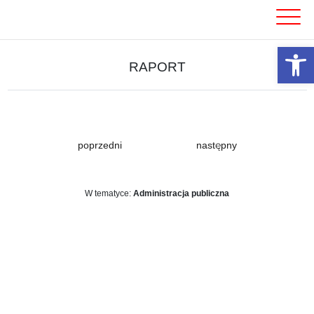
Skip
to
content
Otwórz 
RAPORT
poprzedni
następny
W tematyce:
Administracja publiczna