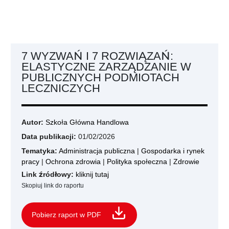
7 WYZWAŃ I 7 ROZWIĄZAŃ:
ELASTYCZNE ZARZĄDZANIE W
PUBLICZNYCH PODMIOTACH
LECZNICZYCH
Autor:
Szkoła Główna Handlowa
Data publikacji:
01/02/2026
Tematyka:
Administracja publiczna
|
Gospodarka i rynek
pracy
|
Ochrona zdrowia
|
Polityka społeczna
|
Zdrowie
Link źródłowy:
kliknij tutaj
Skopiuj link do raportu
Pobierz raport w PDF