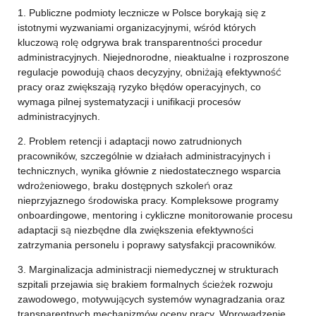
1. Publiczne podmioty lecznicze w Polsce borykają się z
istotnymi wyzwaniami organizacyjnymi, wśród których
kluczową rolę odgrywa brak transparentności procedur
administracyjnych. Niejednorodne, nieaktualne i rozproszone
regulacje powodują chaos decyzyjny, obniżają efektywność
pracy oraz zwiększają ryzyko błędów operacyjnych, co
wymaga pilnej systematyzacji i unifikacji procesów
administracyjnych.
2. Problem retencji i adaptacji nowo zatrudnionych
pracowników, szczególnie w działach administracyjnych i
technicznych, wynika głównie z niedostatecznego wsparcia
wdrożeniowego, braku dostępnych szkoleń oraz
nieprzyjaznego środowiska pracy. Kompleksowe programy
onboardingowe, mentoring i cykliczne monitorowanie procesu
adaptacji są niezbędne dla zwiększenia efektywności
zatrzymania personelu i poprawy satysfakcji pracowników.
3. Marginalizacja administracji niemedycznej w strukturach
szpitali przejawia się brakiem formalnych ścieżek rozwoju
zawodowego, motywujących systemów wynagradzania oraz
transparentnych mechanizmów oceny pracy. Wprowadzenie