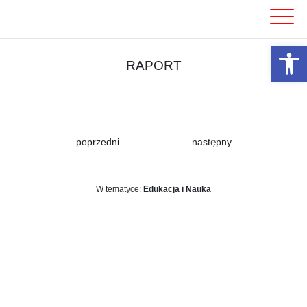
Skip
to
content
Otwórz 
RAPORT
poprzedni
następny
W tematyce:
Edukacja i Nauka