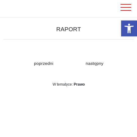
Skip
to
content
Otwórz 
RAPORT
poprzedni
następny
W tematyce:
Prawo