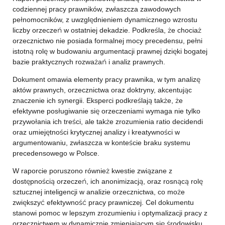
codziennej pracy prawników, zwłaszcza zawodowych
pełnomocników, z uwzględnieniem dynamicznego wzrostu
liczby orzeczeń w ostatniej dekadzie. Podkreśla, że chociaż
orzecznictwo nie posiada formalnej mocy precedensu, pełni
istotną rolę w budowaniu argumentacji prawnej dzięki bogatej
bazie praktycznych rozważań i analiz prawnych.
Dokument omawia elementy pracy prawnika, w tym analizę
aktów prawnych, orzecznictwa oraz doktryny, akcentując
znaczenie ich synergii. Eksperci podkreślają także, że
efektywne posługiwanie się orzeczeniami wymaga nie tylko
przywołania ich treści, ale także zrozumienia ratio decidendi
oraz umiejętności krytycznej analizy i kreatywności w
argumentowaniu, zwłaszcza w konteście braku systemu
precedensowego w Polsce.
W raporcie poruszono również kwestie związane z
dostępnością orzeczeń, ich anonimizacją, oraz rosnącą rolę
sztucznej inteligencji w analizie orzecznictwa, co może
zwiększyć efektywność pracy prawniczej. Cel dokumentu
stanowi pomoc w lepszym zrozumieniu i optymalizacji pracy z
orzecznictwem w dynamicznie zmieniającym się środowisku