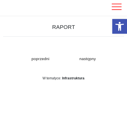
Skip
to
content
Otwórz 
RAPORT
poprzedni
następny
W tematyce:
Infrastruktura