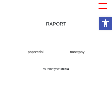
Skip
to
content
Otwórz 
RAPORT
poprzedni
następny
W tematyce:
Media