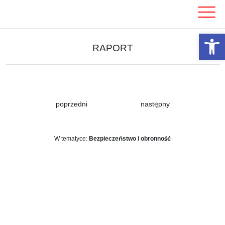
Skip
to
content
Otwórz 
RAPORT
poprzedni
następny
W tematyce:
Bezpieczeństwo i obronność