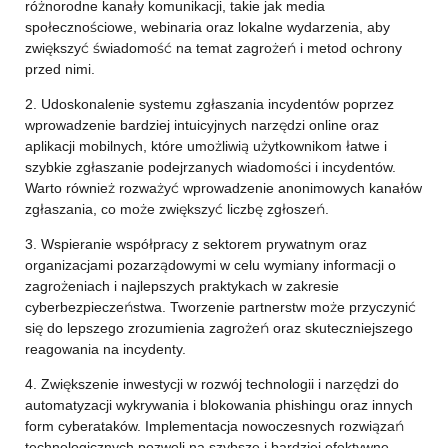
różnorodne kanały komunikacji, takie jak media
społecznościowe, webinaria oraz lokalne wydarzenia, aby
zwiększyć świadomość na temat zagrożeń i metod ochrony
przed nimi.
2. Udoskonalenie systemu zgłaszania incydentów poprzez
wprowadzenie bardziej intuicyjnych narzędzi online oraz
aplikacji mobilnych, które umożliwią użytkownikom łatwe i
szybkie zgłaszanie podejrzanych wiadomości i incydentów.
Warto również rozważyć wprowadzenie anonimowych kanałów
zgłaszania, co może zwiększyć liczbę zgłoszeń.
3. Wspieranie współpracy z sektorem prywatnym oraz
organizacjami pozarządowymi w celu wymiany informacji o
zagrożeniach i najlepszych praktykach w zakresie
cyberbezpieczeństwa. Tworzenie partnerstw może przyczynić
się do lepszego zrozumienia zagrożeń oraz skuteczniejszego
reagowania na incydenty.
4. Zwiększenie inwestycji w rozwój technologii i narzędzi do
automatyzacji wykrywania i blokowania phishingu oraz innych
form cyberataków. Implementacja nowoczesnych rozwiązań
technologicznych pozwoli na szybsze i bardziej efektywne