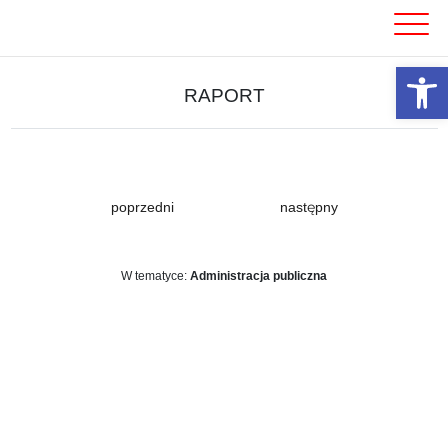
Skip
to
content
Otwórz 
RAPORT
poprzedni
następny
W tematyce:
Administracja publiczna