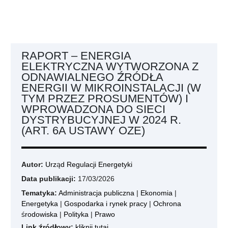
RAPORT – ENERGIA
ELEKTRYCZNA WYTWORZONA Z
ODNAWIALNEGO ŹRÓDŁA
ENERGII W MIKROINSTALACJI (W
TYM PRZEZ PROSUMENTÓW) I
WPROWADZONA DO SIECI
DYSTRYBUCYJNEJ W 2024 R.
(ART. 6A USTAWY OZE)
Autor:
Urząd Regulacji Energetyki
Data publikacji:
17/03/2026
Tematyka:
Administracja publiczna
|
Ekonomia
|
Energetyka
|
Gospodarka i rynek pracy
|
Ochrona
środowiska
|
Polityka
|
Prawo
Link źródłowy:
kliknij tutaj