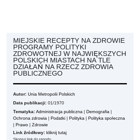
MIEJSKIE RECEPTY NA ZDROWIE
PROGRAMY POLITYKI
ZDROWOTNEJ W NAJWIĘKSZYCH
POLSKICH MIASTACH NA TLE
DZIAŁAŃ NA RZECZ ZDROWIA
PUBLICZNEGO
Autor:
Unia Metropolii Polskich
Data publikacji:
01/1970
Tematyka:
Administracja publiczna
|
Demografia
|
Ochrona zdrowia
|
Podatki
|
Polityka
|
Polityka społeczna
|
Prawo
|
Zdrowie
Link źródłowy:
kliknij tutaj
Skopiuj link do raportu