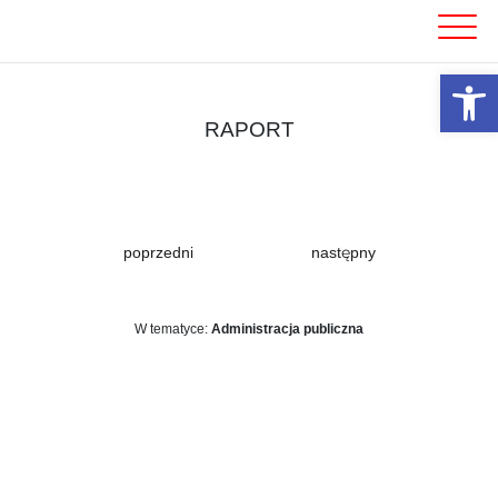
Skip
to
content
Otwórz 
RAPORT
poprzedni
następny
W tematyce:
Administracja publiczna