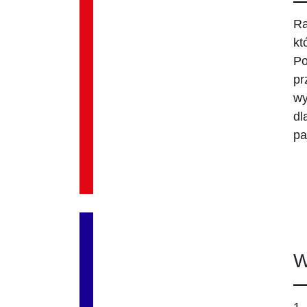
Ra
kt
Po
pr
wy
dl
pa
W