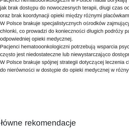
Pacjenci hematooonkologiczni w Polsce nadal borykają 
jak brak dostępu do nowoczesnych terapii, długi czas oc
oraz brak koordynacji opieki między różnymi placówka
W Polsce brakuje specjalistycznych ośrodków zajmujący
chłonki, co prowadzi do konieczności długich podróży p
odpowiedniej opieki medycznej.
Pacjenci hematooonkologiczni potrzebują wsparcia psyc
często jest niedostateczne lub niewystarczająco dostęp
W Polsce brakuje spójnej strategii dotyczącej leczenia c
do nierówności w dostępie do opieki medycznej w różny
łówne rekomendacje