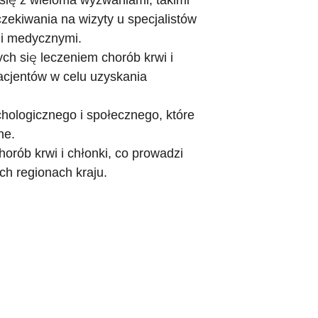
się z wieloma wyzwaniami, takimi
zekiwania na wizyty u specjalistów
mi medycznymi.
ch się leczeniem chorób krwi i
acjentów w celu uzyskania
hologicznego i społecznego, które
ne.
horób krwi i chłonki, co prowadzi
ch regionach kraju.