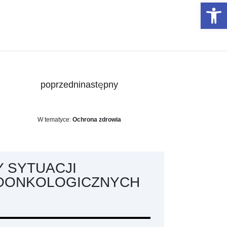
Otwórz 
poprzedni
następny
W tematyce:
Ochrona zdrowia
 SYTUACJI
OONKOLOGICZNYCH