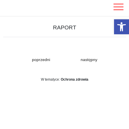
Skip
to
content
Otwórz 
RAPORT
poprzedni
następny
W tematyce:
Ochrona zdrowia