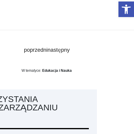
Otwórz 
poprzedni
następny
W tematyce:
Edukacja i Nauka
YSTANIA
 ZARZĄDZANIU