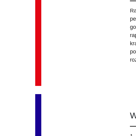
Ra
pe
go
ra
kr
po
ro
W