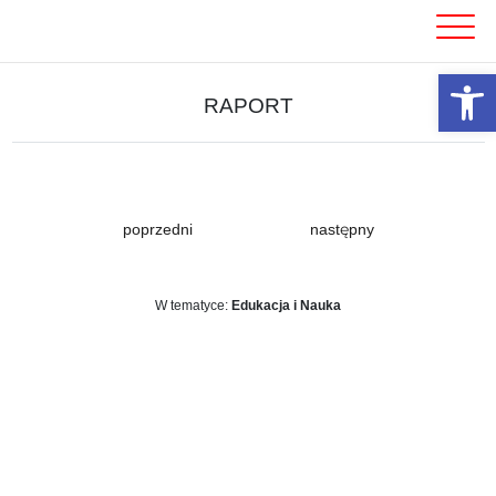
Skip
to
content
Otwórz 
RAPORT
poprzedni
następny
W tematyce:
Edukacja i Nauka