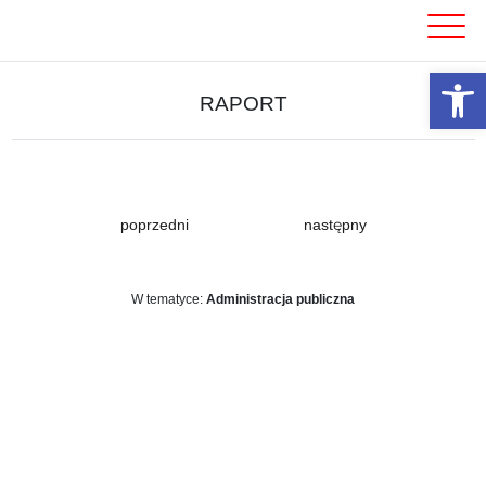
Skip
to
content
Otwórz 
RAPORT
poprzedni
następny
W tematyce:
Administracja publiczna