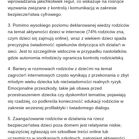
wprowadzania jakichkolwiek reguł, co wskazuje na rosnące
wyzwania związane z kontrolą i komunikacją w zakresie
bezpieczeństwa cyfrowego.
3. Pomimo wysokiego poziomu deklarowanej wiedzy rodziców
na temat aktywności dzieci w internecie (74% rodziców zna,
czym dzieci się zajmują online), wraz z wiekiem dzieci spada
precyzyjna świadomość opiekunów dotycząca ich działań w
sieci. Jest to szczególnie widoczne w przypadku nastolatków,
gdzie autonomia młodzieży ogranicza kontrolę rodzicielską.
4. Bariery w rozmowach rodziców z dziećmi na temat
zagrożeń internetowych często wynikają z przekonania o zbyt
młodym wieku dziecka lub nieświadomości realnych ryzyk.
Emocjonalne przeszkody, takie jak obawa przed
przestraszeniem dziecka czy dyskomfort tematów, pojawiają
się rzadziej, co podkreśla konieczność edukacji rodziców w
zakresie wczesnej profilaktyki i świadomego dialogu.
5. Zaangażowanie rodziców w działania na rzecz
bezpieczeństwa dzieci poza domem jest relatywnie niskie;
najczęściej zgłaszają oni szkodliwe treści online lub
uczestniczą w spotkaniach szkolnych, natomiast aktywności