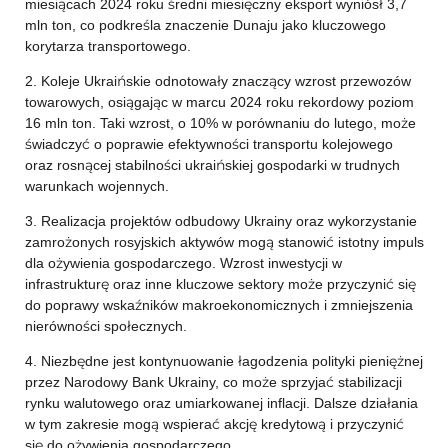
miesiącach 2024 roku średni miesięczny eksport wyniósł 3,7
mln ton, co podkreśla znaczenie Dunaju jako kluczowego
korytarza transportowego.
2. Koleje Ukraińskie odnotowały znaczący wzrost przewozów
towarowych, osiągając w marcu 2024 roku rekordowy poziom
16 mln ton. Taki wzrost, o 10% w porównaniu do lutego, może
świadczyć o poprawie efektywności transportu kolejowego
oraz rosnącej stabilności ukraińskiej gospodarki w trudnych
warunkach wojennych.
3. Realizacja projektów odbudowy Ukrainy oraz wykorzystanie
zamrożonych rosyjskich aktywów mogą stanowić istotny impuls
dla ożywienia gospodarczego. Wzrost inwestycji w
infrastrukturę oraz inne kluczowe sektory może przyczynić się
do poprawy wskaźników makroekonomicznych i zmniejszenia
nierówności społecznych.
4. Niezbędne jest kontynuowanie łagodzenia polityki pieniężnej
przez Narodowy Bank Ukrainy, co może sprzyjać stabilizacji
rynku walutowego oraz umiarkowanej inflacji. Dalsze działania
w tym zakresie mogą wspierać akcję kredytową i przyczynić
się do ożywienia gospodarczego.