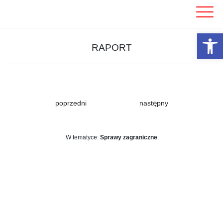
Skip
to
content
Otwórz 
RAPORT
poprzedni
następny
W tematyce:
Sprawy zagraniczne