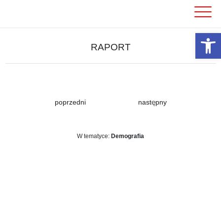
Skip
to
content
Otwórz 
RAPORT
poprzedni
następny
W tematyce:
Demografia