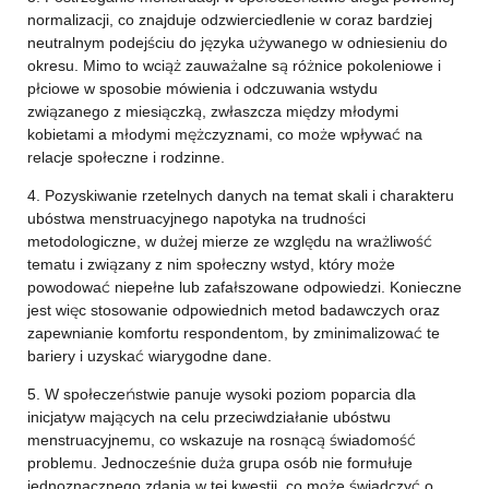
normalizacji, co znajduje odzwierciedlenie w coraz bardziej
neutralnym podejściu do języka używanego w odniesieniu do
okresu. Mimo to wciąż zauważalne są różnice pokoleniowe i
płciowe w sposobie mówienia i odczuwania wstydu
związanego z miesiączką, zwłaszcza między młodymi
kobietami a młodymi mężczyznami, co może wpływać na
relacje społeczne i rodzinne.
4. Pozyskiwanie rzetelnych danych na temat skali i charakteru
ubóstwa menstruacyjnego napotyka na trudności
metodologiczne, w dużej mierze ze względu na wrażliwość
tematu i związany z nim społeczny wstyd, który może
powodować niepełne lub zafałszowane odpowiedzi. Konieczne
jest więc stosowanie odpowiednich metod badawczych oraz
zapewnianie komfortu respondentom, by zminimalizować te
bariery i uzyskać wiarygodne dane.
5. W społeczeństwie panuje wysoki poziom poparcia dla
inicjatyw mających na celu przeciwdziałanie ubóstwu
menstruacyjnemu, co wskazuje na rosnącą świadomość
problemu. Jednocześnie duża grupa osób nie formułuje
jednoznacznego zdania w tej kwestii, co może świadczyć o