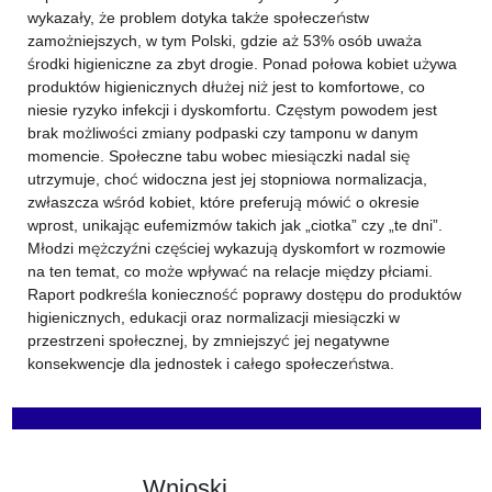
wykazały, że problem dotyka także społeczeństw
zamożniejszych, w tym Polski, gdzie aż 53% osób uważa
środki higieniczne za zbyt drogie. Ponad połowa kobiet używa
produktów higienicznych dłużej niż jest to komfortowe, co
niesie ryzyko infekcji i dyskomfortu. Częstym powodem jest
brak możliwości zmiany podpaski czy tamponu w danym
momencie. Społeczne tabu wobec miesiączki nadal się
utrzymuje, choć widoczna jest jej stopniowa normalizacja,
zwłaszcza wśród kobiet, które preferują mówić o okresie
wprost, unikając eufemizmów takich jak „ciotka” czy „te dni”.
Młodzi mężczyźni częściej wykazują dyskomfort w rozmowie
na ten temat, co może wpływać na relacje między płciami.
Raport podkreśla konieczność poprawy dostępu do produktów
higienicznych, edukacji oraz normalizacji miesiączki w
przestrzeni społecznej, by zmniejszyć jej negatywne
konsekwencje dla jednostek i całego społeczeństwa.
Wnioski