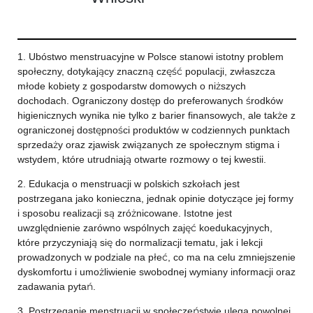
1. Ubóstwo menstruacyjne w Polsce stanowi istotny problem
społeczny, dotykający znaczną część populacji, zwłaszcza
młode kobiety z gospodarstw domowych o niższych
dochodach. Ograniczony dostęp do preferowanych środków
higienicznych wynika nie tylko z barier finansowych, ale także z
ograniczonej dostępności produktów w codziennych punktach
sprzedaży oraz zjawisk związanych ze społecznym stigma i
wstydem, które utrudniają otwarte rozmowy o tej kwestii.
2. Edukacja o menstruacji w polskich szkołach jest
postrzegana jako konieczna, jednak opinie dotyczące jej formy
i sposobu realizacji są zróżnicowane. Istotne jest
uwzględnienie zarówno wspólnych zajęć koedukacyjnych,
które przyczyniają się do normalizacji tematu, jak i lekcji
prowadzonych w podziale na płeć, co ma na celu zmniejszenie
dyskomfortu i umożliwienie swobodnej wymiany informacji oraz
zadawania pytań.
3. Postrzeganie menstruacji w społeczeństwie ulega powolnej