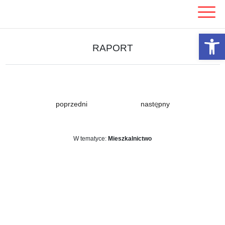
Skip
to
content
Otwórz 
RAPORT
poprzedni
następny
W tematyce:
Mieszkalnictwo