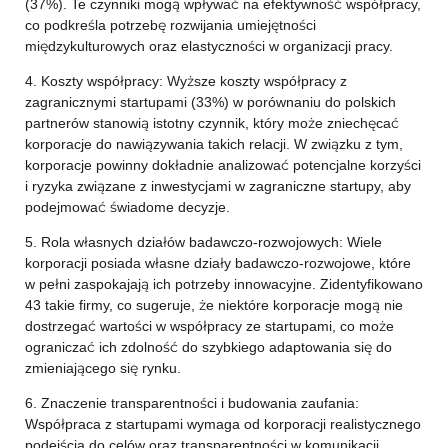
(37%). Te czynniki mogą wpływać na efektywność współpracy,
co podkreśla potrzebę rozwijania umiejętności
międzykulturowych oraz elastyczności w organizacji pracy.
4. Koszty współpracy: Wyższe koszty współpracy z
zagranicznymi startupami (33%) w porównaniu do polskich
partnerów stanowią istotny czynnik, który może zniechęcać
korporacje do nawiązywania takich relacji. W związku z tym,
korporacje powinny dokładnie analizować potencjalne korzyści
i ryzyka związane z inwestycjami w zagraniczne startupy, aby
podejmować świadome decyzje.
5. Rola własnych działów badawczo-rozwojowych: Wiele
korporacji posiada własne działy badawczo-rozwojowe, które
w pełni zaspokajają ich potrzeby innowacyjne. Zidentyfikowano
43 takie firmy, co sugeruje, że niektóre korporacje mogą nie
dostrzegać wartości w współpracy ze startupami, co może
ograniczać ich zdolność do szybkiego adaptowania się do
zmieniającego się rynku.
6. Znaczenie transparentności i budowania zaufania:
Współpraca z startupami wymaga od korporacji realistycznego
podejścia do celów oraz transparentności w komunikacji.