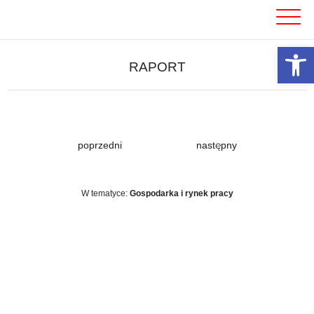
Skip
to
content
Otwórz 
RAPORT
poprzedni
następny
W tematyce:
Gospodarka i rynek pracy