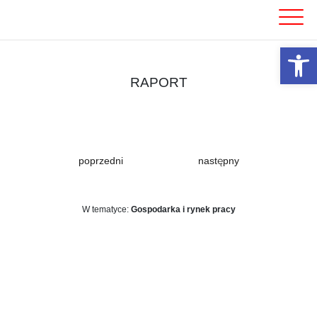
Skip
to
content
Otwórz 
RAPORT
poprzedni
następny
W tematyce:
Gospodarka i rynek pracy