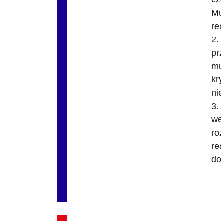
Mu
re
2.
pr
mu
kr
ni
3.
we
ro
re
do