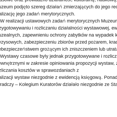
zeum podjęto szereg działań zmierzających do jego reo
alizację jego zadań merytorycznych.
 W realizacji ustawowych zadań merytorycznych Muzeum
zygotowywaniu i rozliczaniu działalności wystawowej, 
zealnych, zapewnieniu ochrony zabytków na wypadek konf
yzysowych, zabezpieczeniu zbiorów przed pożarem, krad
ebezpieczeństwem grożącym ich zniszczeniem lub utrat
 Wystawy czasowe były jednak przygotowywane i rozlicz
wnętrznymi w zakresie opiniowania propozycji wystaw, za
zliczania kosztów w sprawozdaniach z
alizacji wystaw niezgodnie z ewidencją księgową. Pon
radczy – Kolegium Kuratorów działało niezgodnie ze S