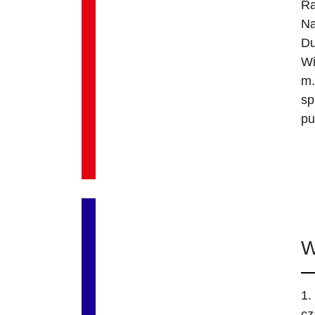
Ra
Na
Du
Wi
m.
sp
pu
W
1.
cz