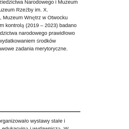
i Dziedzictwa Narodowego i Muzeum
uzeum Rzeźby im. X.
ie, Muzeum Wnętrz w Otwocku
ym kontrolą (2019 – 2023) badano
ziedzictwa narodowego prawidłowo
 wydatkowaniem środków
tawowe zadania merytoryczne.
ganizowało wystawy stałe i
, edukacyjną i wydawniczą. W