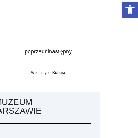
Otwórz 
poprzedni
następny
W tematyce:
Kultura
MUZEUM
RSZAWIE