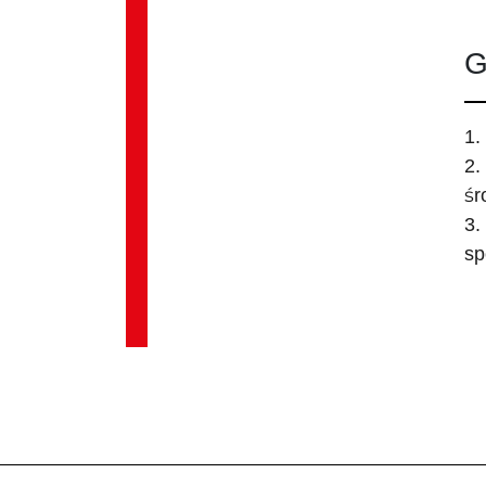
G
1.
2.
śr
3.
sp