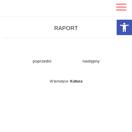
Skip
to
content
Otwórz 
RAPORT
poprzedni
następny
W tematyce:
Kultura