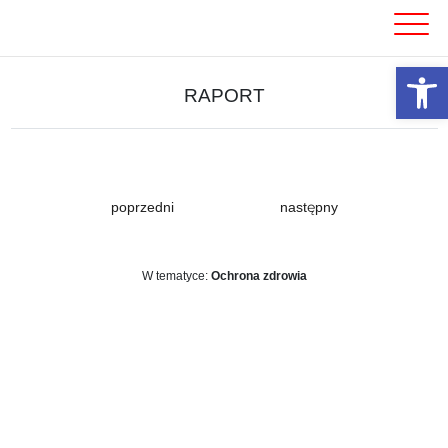
Skip
to
content
Otwórz 
RAPORT
poprzedni
następny
W tematyce:
Ochrona zdrowia