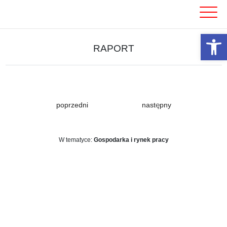
Skip
to
content
Otwórz 
RAPORT
poprzedni
następny
W tematyce:
Gospodarka i rynek pracy