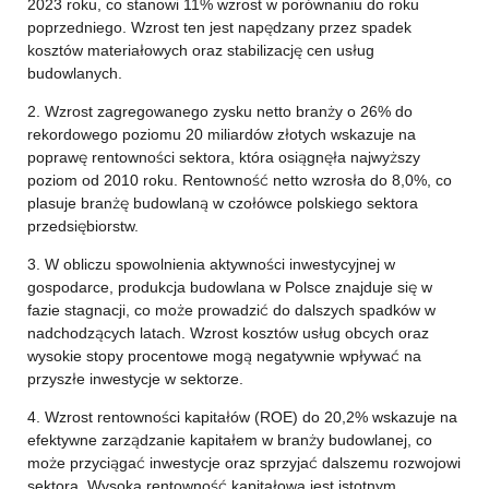
2023 roku, co stanowi 11% wzrost w porównaniu do roku
poprzedniego. Wzrost ten jest napędzany przez spadek
kosztów materiałowych oraz stabilizację cen usług
budowlanych.
2. Wzrost zagregowanego zysku netto branży o 26% do
rekordowego poziomu 20 miliardów złotych wskazuje na
poprawę rentowności sektora, która osiągnęła najwyższy
poziom od 2010 roku. Rentowność netto wzrosła do 8,0%, co
plasuje branżę budowlaną w czołówce polskiego sektora
przedsiębiorstw.
3. W obliczu spowolnienia aktywności inwestycyjnej w
gospodarce, produkcja budowlana w Polsce znajduje się w
fazie stagnacji, co może prowadzić do dalszych spadków w
nadchodzących latach. Wzrost kosztów usług obcych oraz
wysokie stopy procentowe mogą negatywnie wpływać na
przyszłe inwestycje w sektorze.
4. Wzrost rentowności kapitałów (ROE) do 20,2% wskazuje na
efektywne zarządzanie kapitałem w branży budowlanej, co
może przyciągać inwestycje oraz sprzyjać dalszemu rozwojowi
sektora. Wysoka rentowność kapitałowa jest istotnym