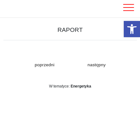
Skip
to
content
Otwórz 
RAPORT
poprzedni
następny
W tematyce:
Energetyka