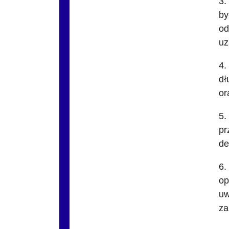
3.
by
od
uz
4.
dł
or
5.
pr
de
6.
op
uw
za