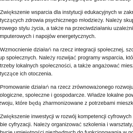
 Zwiększenie wsparcia dla instytucji edukacyjnych w zak
tyczących zdrowia psychicznego młodzieży. Należy skup
rowego stylu życia, a także na przeciwdziałaniu uzależn
mputerowych i napojów energetycznych.
 Wzmocnienie działań na rzecz integracji społecznej, s
up społecznych. Należy rozwijać programy wsparcia, kt
trzeby lokalnych społeczności, a także angażować mie
tyczące ich otoczenia.
 Promowanie działań na rzecz zrównoważonego rozwoju 
ologiczne, społeczne i gospodarcze. Władze lokalne pow
zwoju, które będą zharmonizowane z potrzebami miesz
 Zwiększenie inwestycji w rozwój kompetencji cyfrowych
bie cyfryzacji. Należy organizować szkolenia i warszta
bycie umiejętności niezbędnych do funkcjonowania w 