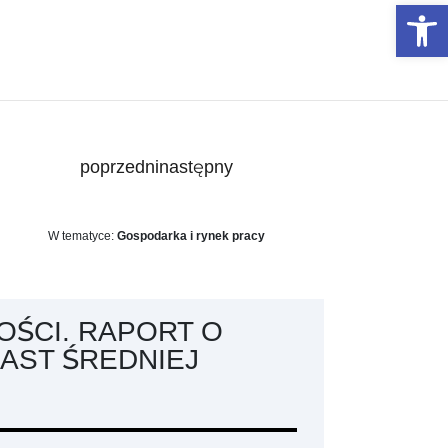
Otwórz 
poprzedni
następny
W tematyce:
Gospodarka i rynek pracy
OŚCI. RAPORT O
IAST ŚREDNIEJ