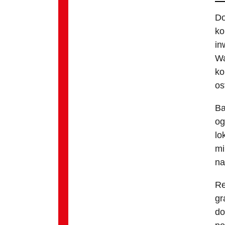
Do
ko
in
Wa
ko
os
Ba
og
lo
mi
na
Re
gr
do