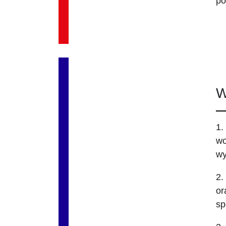
po
W
1.
wo
wy
2.
or
sp