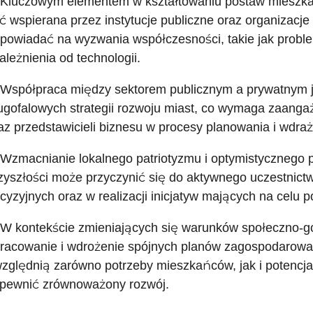
 Kluczowym elementem w kształtowaniu postaw mieszkań
ć wspierana przez instytucje publiczne oraz organizacj
powiadać na wyzwania współczesności, takie jak probl
ależnienia od technologii.
 Współpraca między sektorem publicznym a prywatnym je
ugofalowych strategii rozwoju miast, co wymaga zaanga
az przedstawicieli biznesu w procesy planowania i wdraż
 Wzmacnianie lokalnego patriotyzmu i optymistycznego
zyszłości może przyczynić się do aktywnego uczestnict
cyzyjnych oraz w realizacji inicjatyw mających na celu 
 W kontekście zmieniających się warunków społeczno-g
racowanie i wdrożenie spójnych planów zagospodarowan
zględnią zarówno potrzeby mieszkańców, jak i potencjał
pewnić zrównoważony rozwój.