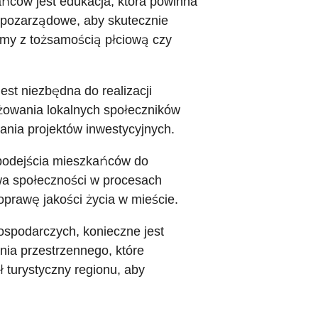
ców jest edukacja, która powinna
e pozarządowe, aby skutecznie
emy z tożsamością płciową czy
st niezbędna do realizacji
żowania lokalnych społeczników
ania projektów inwestycyjnych.
 podejścia mieszkańców do
wa społeczności w procesach
poprawę jakości życia w mieście.
ospodarczych, konieczne jest
ia przestrzennego, które
 turystyczny regionu, aby