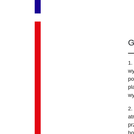
G
1.
wy
po
pl
wy
2.
at
pr
ho