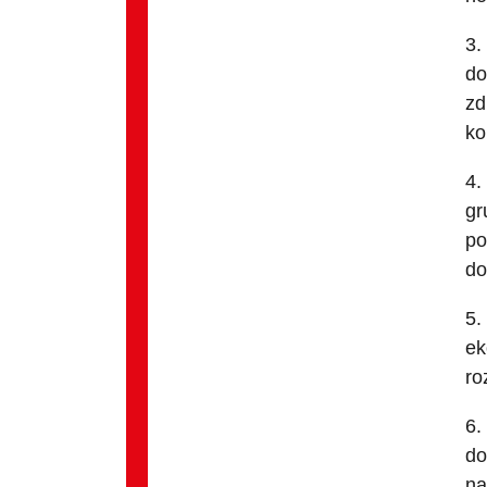
3.
do
zd
ko
4.
gr
po
do
5.
ek
ro
6.
do
na