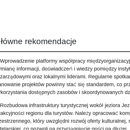
łówne rekomendacje
 Wprowadzenie platformy współpracy międzyorganizacyjn
mianę informacji, doświadczeń i wiedzy pomiędzy instyt
zarządowymi oraz lokalnymi liderami. Regularne spotka
anowanie projektów powinny stać się standardem, co prz
korzystania dostępnych zasobów i skoordynowanych dz
 Rozbudowa infrastruktury turystycznej wokół jeziora Je
rakcyjności regionu dla turystów. Należy opracować k
zestrzennego, który uwzględni rozwój oferty kulturalnej, 
telarskiej, co pozwoli na przyciągnięcie gości na dłużej.