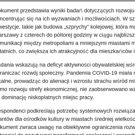
kument przedstawia wyniki badań dotyczących rozwoju m
ncentrując się na ich wyzwaniach i możliwościach. W 
westycje, takie jak budowa „szprychy” kolejowej, która 
rszawy z czterech do półtorej godziny w ciągu najbliższ
munikacji między metropoliami a mniejszymi miastami ma 
tatnich, co zwiększa ich atrakcyjność dla mieszkańców i
dania wskazują na deficyt aktywności obywatelskiej w
raniczać rozwój społeczny. Pandemia COVID-19 miała 
kalne, prowadząc do alienacji i wzrostu strachu wśród
mo rozwoju strefy ekonomicznej, nie zaobserwowano w
 dominację niskopłatnych miejsc pracy.
spondenci podkreślają potrzebę systemowych rozwiązań
antów dla ośrodków kultury w miastach średniej wielkoś
kument zwraca uwagę na obiektywne ograniczenia rozwoj