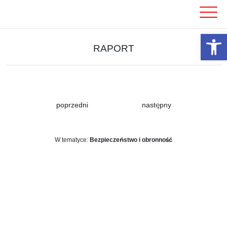
Skip
to
content
Otwórz 
RAPORT
poprzedni
następny
W tematyce:
Bezpieczeństwo i obronność