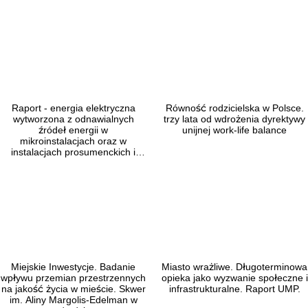
Polska Sieć Ekonomii (1)
DB Schenker (1)
Polska z Natury (1)
Decoroom (1)
powiat (1)
Deloitte (22)
Powiatowy Urząd Pracy (1)
Demagog (2)
praca (1)
Digital Shapers (1)
przedsiębiorcy (1)
Dobra Fundacja (1)
przemoc domowa (1)
Dolnośląski Instytut Studiów Energetycznych Wrocław
Raport - energia elektryczna
Równość rodzicielska w Polsce.
rachunki (1)
(1)
wytworzona z odnawialnych
trzy lata od wdrożenia dyrektywy
Rdzeniowy Zanik Mięśni (1)
DWF (1)
źródeł energii w
unijnej work-life balance
rodzice (1)
E.ON Polska (2)
mikroinstalacjach oraz w
instalacjach prosumenckich i
rodzina (1)
EduNav (1)
wprowadzona do sieci
rozwój Polski (1)
Ember (2)
dystrybucyjnej w 2025 r.
rynek mieszkaniowy (1)
Emmerson Evaluation (2)
sądy (1)
Enercode (1)
seniorzy (2)
Energia na wsi (1)
służba zdrowia (2)
ESET (1)
SMA (1)
European Anti-Poverty Network (EAPN) Polska (2)
smog (2)
Europejski Fundusz Rozwoju Wsi Polskiej (5)
Miejskie Inwestycje. Badanie
Miasto wrażliwe. Długoterminowa
sport akademicki (1)
Europejski Kongres Finansowy (3)
wpływu przemian przestrzennych
opieka jako wyzwanie społeczne i
środowisko (2)
Europejski Trybunał Obrachunkowy (1)
na jakość życia w mieście. Skwer
infrastrukturalne. Raport UMP.
studenci (1)
Europejski Trybunał Obrachunkowy (1)
im. Aliny Margolis-Edelman w