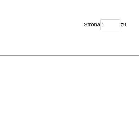
Strona
z
9