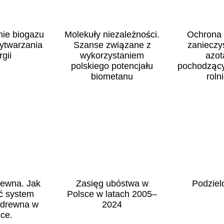
ie biogazu
Molekuły niezależności.
Ochrona 
ytwarzania
Szanse związane z
zanieczy
gii
wykorzystaniem
azot
polskiego potencjału
pochodzący
biometanu
roln
rewna. Jak
Zasięg ubóstwa w
Podziel
ć system
Polsce w latach 2005–
 drewna w
2024
ce.