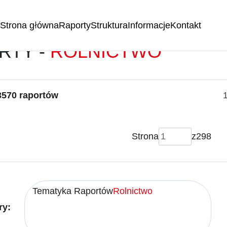
Strona główna
Raporty
Struktura
Informacje
Kontakt
RTY -
ROLNICTWO
3570 raportów
Strona
z
298
Tematyka Raportów
Rolnictwo
ry: