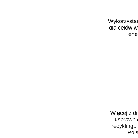
Benefit Systems (1)
filmy (1)
Bezpieczeństwo w
finanse (2)
cyberprzestrzeni (1)
Wykorzystan
Fundacja Centrum
Biblioteka Narodowa (13)
dla celów w
Inicjatyw na Rzecz
BIGRAM S.A. (1)
ener
Społeczeństwa (1)
Biomasa (1)
GEN Z (1)
Biuro Bezpieczeństwa
górnictwo (1)
Narodowego (1)
gospodarstwo rolne (1)
BNP Paribas (1)
inflacja (1)
Business Centre Club (4)
Infrastruktura (1)
Business Insider (1)
Instytut Rozwoju Wsi i
Caritas Polska (2)
Rolnictwa (1)
CASE (1)
jakość powietrza (2)
CBPE (1)
Więcej z d
klimat (4)
Centrum Analiz
usprawni
kobieta w biznesie (1)
Klimatyczno-
recyklingu
kobieta w pracy (1)
Pols
Energetycznych (CAKE)