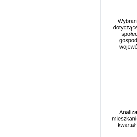
Benefit Systems (1)
filmy (1)
Bezpieczeństwo w
finanse (2)
cyberprzestrzeni (1)
Wybran
Fundacja Centrum
Biblioteka Narodowa (13)
dotyczące
Inicjatyw na Rzecz
BIGRAM S.A. (1)
społec
Społeczeństwa (1)
gospod
Biomasa (1)
wojew
GEN Z (1)
Biuro Bezpieczeństwa
małopolskie
górnictwo (1)
Narodowego (1)
demogra
gospodarstwo rolne (1)
małopolskic
BNP Paribas (1)
inflacja (1)
Business Centre Club (4)
Infrastruktura (1)
Business Insider (1)
Instytut Rozwoju Wsi i
Caritas Polska (2)
Rolnictwa (1)
CASE (1)
jakość powietrza (2)
CBPE (1)
Analiza
klimat (4)
Centrum Analiz
mieszkan
kobieta w biznesie (1)
Klimatyczno-
kwartał 
kobieta w pracy (1)
Energetycznych (CAKE)