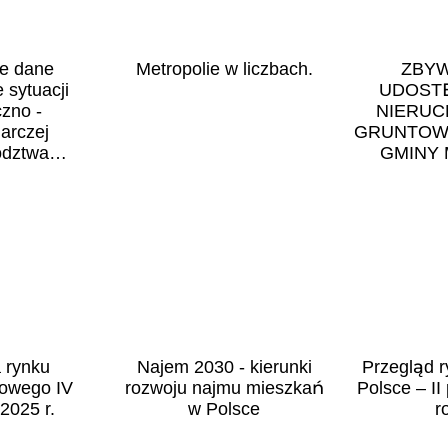
e dane
Metropolie w liczbach.
ZBYW
 sytuacji
UDOSTĘ
zno -
NIERUC
arczej
GRUNTOW
ództwa
GMINY 
go Sytuacja
ficzna w
h miastach
 rynku
Najem 2030 - kierunki
Przegląd 
iowego IV
rozwoju najmu mieszkań
Polsce – I
2025 r.
w Polsce
r