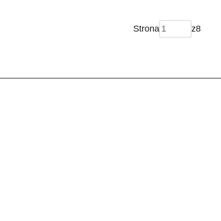
Strona
z
8