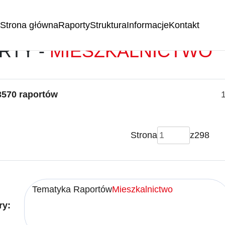
Strona główna
Raporty
Struktura
Informacje
Kontakt
RTY -
MIESZKALNICTWO
3570 raportów
Strona
z
298
Tematyka Raportów
Mieszkalnictwo
ry: