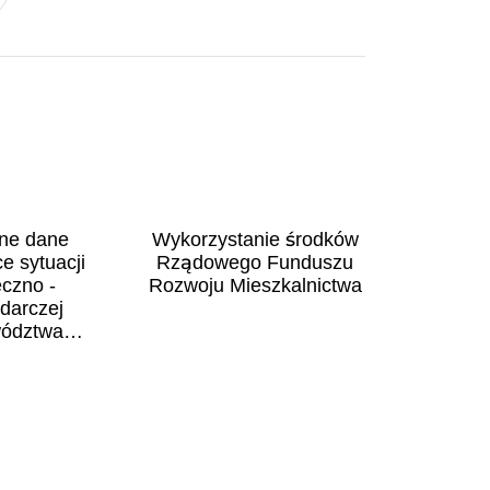
ne dane
Wykorzystanie środków
e sytuacji
Rządowego Funduszu
eczno -
Rozwoju Mieszkalnictwa
darczej
ództwa
olskiego
nictwo i
arowanie
trzenią