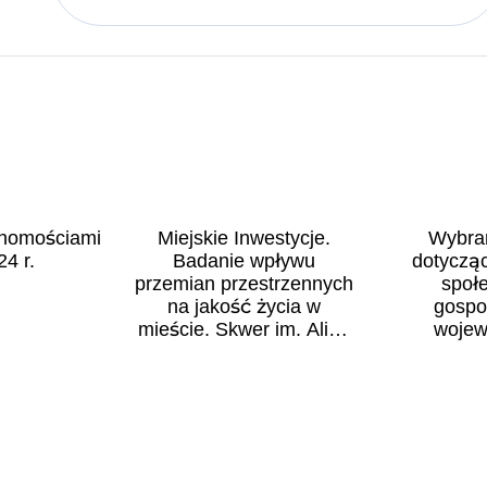
chomościami
Miejskie Inwestycje.
Wybra
4 r.
Badanie wpływu
dotycząc
przemian przestrzennych
społ
na jakość życia w
gospo
mieście. Skwer im. Aliny
wojew
Margolis-Edelman w
małop
Łodzi
Budow
gospod
przes