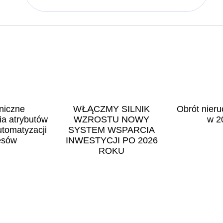
niczne
WŁĄCZMY SILNIK
Obrót nier
a atrybutów
WZROSTU NOWY
w 2
utomatyzacji
SYSTEM WSPARCIA
esów
INWESTYCJI PO 2026
ROKU