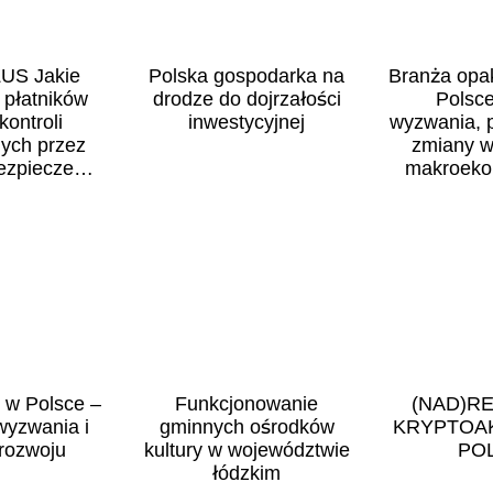
ZUS Jakie
Polska gospodarka na
Branża opa
 płatników
drodze do dojrzałości
Polsc
kontroli
inwestycyjnej
wyzwania, 
ych przez
zmiany w
ezpieczeń
makroeko
znych?
 w Polsce –
Funkcjonowanie
(NAD)R
wyzwania i
gminnych ośrodków
KRYPTOA
 rozwoju
kultury w województwie
PO
łódzkim