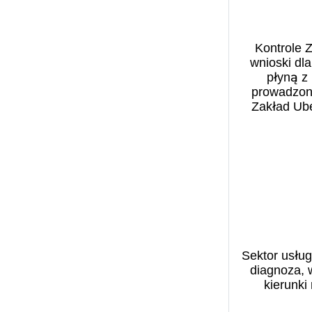
Benefit Systems (1)
filmy (1)
Bezpieczeństwo w
finanse (2)
cyberprzestrzeni (1)
Kontrole 
Fundacja Centrum
Biblioteka Narodowa (13)
wnioski dla
Inicjatyw na Rzecz
BIGRAM S.A. (1)
płyną z 
Społeczeństwa (1)
prowadzon
Biomasa (1)
Zakład Ub
GEN Z (1)
Biuro Bezpieczeństwa
Społec
górnictwo (1)
Narodowego (1)
gospodarstwo rolne (1)
BNP Paribas (1)
inflacja (1)
Business Centre Club (4)
Infrastruktura (1)
Business Insider (1)
Instytut Rozwoju Wsi i
Caritas Polska (2)
Rolnictwa (1)
CASE (1)
jakość powietrza (2)
CBPE (1)
Sektor usług
klimat (4)
Centrum Analiz
diagnoza, 
kobieta w biznesie (1)
Klimatyczno-
kierunki
kobieta w pracy (1)
Energetycznych (CAKE)