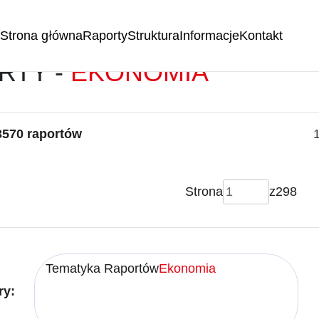
Strona główna
Raporty
Struktura
Informacje
Kontakt
RTY -
EKONOMIA
3570 raportów
Strona
z
298
Tematyka Raportów
Ekonomia
ry: