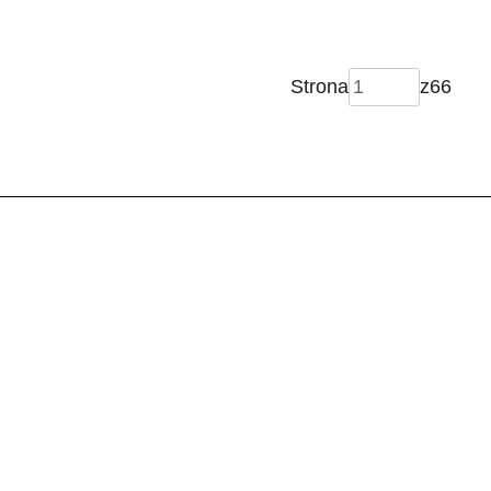
Strona
z
66