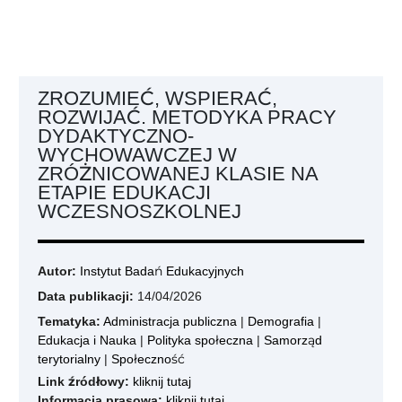
ZROZUMIEĆ, WSPIERAĆ,
ROZWIJAĆ. METODYKA PRACY
DYDAKTYCZNO-
WYCHOWAWCZEJ W
ZRÓŻNICOWANEJ KLASIE NA
ETAPIE EDUKACJI
WCZESNOSZKOLNEJ
Autor:
Instytut Badań Edukacyjnych
Data publikacji:
14/04/2026
Tematyka:
Administracja publiczna
|
Demografia
|
Edukacja i Nauka
|
Polityka społeczna
|
Samorząd
terytorialny
|
Społeczność
Link źródłowy:
kliknij tutaj
Informacja prasowa:
kliknij tutaj