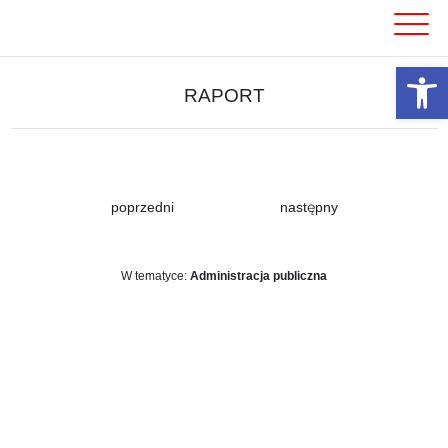
Skip
to
content
Otwórz 
RAPORT
poprzedni
następny
W tematyce:
Administracja publiczna