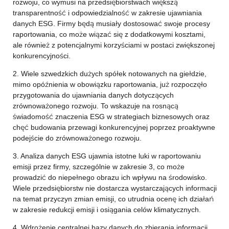
rozwoju, co wymusi na przedsiębiorstwach większą
transparentność i odpowiedzialność w zakresie ujawniania
danych ESG. Firmy będą musiały dostosować swoje procesy
raportowania, co może wiązać się z dodatkowymi kosztami,
ale również z potencjalnymi korzyściami w postaci zwiększonej
konkurencyjności.
2. Wiele szwedzkich dużych spółek notowanych na giełdzie,
mimo opóźnienia w obowiązku raportowania, już rozpoczęło
przygotowania do ujawniania danych dotyczących
zrównoważonego rozwoju. To wskazuje na rosnącą
świadomość znaczenia ESG w strategiach biznesowych oraz
chęć budowania przewagi konkurencyjnej poprzez proaktywne
podejście do zrównoważonego rozwoju.
3. Analiza danych ESG ujawnia istotne luki w raportowaniu
emisji przez firmy, szczególnie w zakresie 3, co może
prowadzić do niepełnego obrazu ich wpływu na środowisko.
Wiele przedsiębiorstw nie dostarcza wystarczających informacji
na temat przyczyn zmian emisji, co utrudnia ocenę ich działań
w zakresie redukcji emisji i osiągania celów klimatycznych.
4. Wdrożenie centralnej bazy danych do zbierania informacji