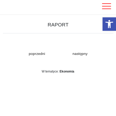
Skip
to
content
Otwórz 
RAPORT
poprzedni
następny
W tematyce:
Ekonomia