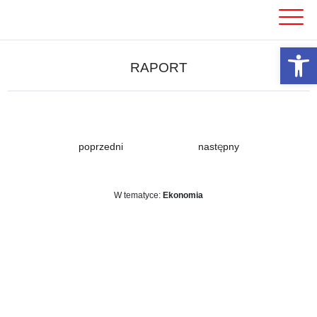
Skip
to
content
Otwórz 
RAPORT
poprzedni
następny
W tematyce:
Ekonomia