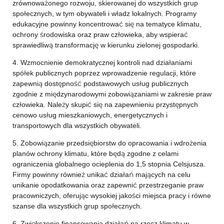
zrównoważonego rozwoju, skierowanej do wszystkich grup
społecznych, w tym obywateli i władz lokalnych. Programy
edukacyjne powinny koncentrować się na tematyce klimatu,
ochrony środowiska oraz praw człowieka, aby wspierać
sprawiedliwą transformację w kierunku zielonej gospodarki.
4. Wzmocnienie demokratycznej kontroli nad działaniami
spółek publicznych poprzez wprowadzenie regulacji, które
zapewnią dostępność podstawowych usług publicznych
zgodnie z międzynarodowymi zobowiązaniami w zakresie praw
człowieka. Należy skupić się na zapewnieniu przystępnych
cenowo usług mieszkaniowych, energetycznych i
transportowych dla wszystkich obywateli.
5. Zobowiązanie przedsiębiorstw do opracowania i wdrożenia
planów ochrony klimatu, które będą zgodne z celami
ograniczenia globalnego ocieplenia do 1,5 stopnia Celsjusza.
Firmy powinny również unikać działań mających na celu
unikanie opodatkowania oraz zapewnić przestrzeganie praw
pracowniczych, oferując wysokiej jakości miejsca pracy i równe
szanse dla wszystkich grup społecznych.
6. Zwiększenie finansowania działań na rzecz klimatu w