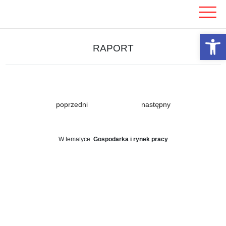
Skip
to
content
Otwórz 
RAPORT
poprzedni
następny
W tematyce:
Gospodarka i rynek pracy