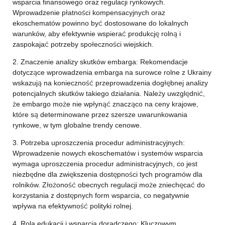
wsparcia finansowego oraz regulacji rynkowych.
Wprowadzenie płatności kompensacyjnych oraz
ekoschematów powinno być dostosowane do lokalnych
warunków, aby efektywnie wspierać produkcję rolną i
zaspokajać potrzeby społeczności wiejskich.
2. Znaczenie analizy skutków embarga: Rekomendacje
dotyczące wprowadzenia embarga na surowce rolne z Ukrainy
wskazują na konieczność przeprowadzenia dogłębnej analizy
potencjalnych skutków takiego działania. Należy uwzględnić,
że embargo może nie wpłynąć znacząco na ceny krajowe,
które są determinowane przez szersze uwarunkowania
rynkowe, w tym globalne trendy cenowe.
3. Potrzeba uproszczenia procedur administracyjnych:
Wprowadzenie nowych ekoschematów i systemów wsparcia
wymaga uproszczenia procedur administracyjnych, co jest
niezbędne dla zwiększenia dostępności tych programów dla
rolników. Złożoność obecnych regulacji może zniechęcać do
korzystania z dostępnych form wsparcia, co negatywnie
wpływa na efektywność polityki rolnej.
4. Rola edukacji i wsparcia doradczego: Kluczowym