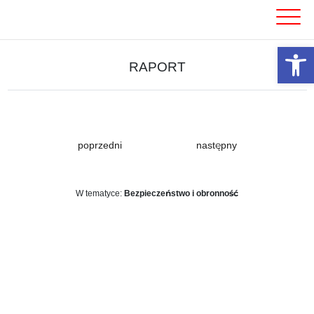
Skip
to
content
Otwórz 
RAPORT
poprzedni
następny
W tematyce:
Bezpieczeństwo i obronność