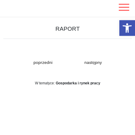
Skip
to
content
Otwórz 
RAPORT
poprzedni
następny
W tematyce:
Gospodarka i rynek pracy