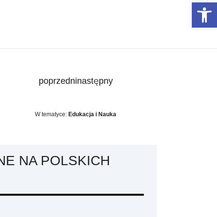
Otwórz 
poprzedni
następny
W tematyce:
Edukacja i Nauka
NE NA POLSKICH