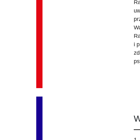
Ra
uw
pr
Wa
Ra
i 
zd
ps
W