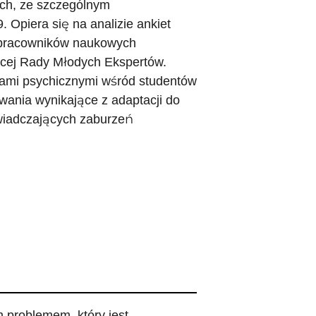
ach, ze szczególnym
 Opiera się na analizie ankiet
h pracowników naukowych
cej Rady Młodych Ekspertów.
iami psychicznymi wśród studentów
ania wynikające z adaptacji do
wiadczających zaburzeń
m problemem, który jest