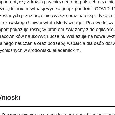
port dotyczy zdrowia psychicznego na polskich uczelni
zględnieniem sytuacji wynikającej z pandemii COVID-19.
zesłanych przez uczelnie wyższe oraz na ekspertyzac
rszawskiego Uniwersytetu Medycznego i Przewodniczą
port pokazuje rosnący problem związany z dolegliwośc
pracowników naukowych uczelni. Wskazuje na nowe wyzw
alnego nauczania oraz potrzebę wsparcia dla osób doś
ychicznych w środowisku akademickim.
nioski
Zdrowie psychiczne na polskich uczelniach jest istotny