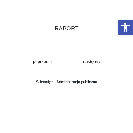
Skip
to
content
Otwórz 
RAPORT
poprzedni
następny
W tematyce:
Administracja publiczna