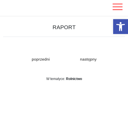
Skip
to
content
Otwórz 
RAPORT
poprzedni
następny
W tematyce:
Rolnictwo